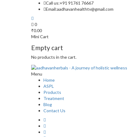
Call us:
+91 91761 76667
Email:
aadhavanhealthtv@gmail.com
0
₹
0.00
Mini Cart
Empty cart
No products in the cart.
Menu
Home
ASPL
Products
Treatment
Blog
Contact Us