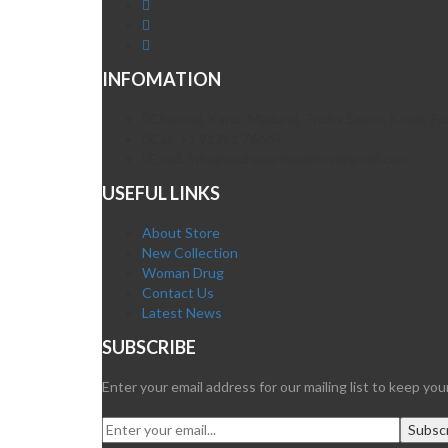
INFOMATION
Chennai, Karur, Madurai, Trichy Salem, Kovai, 
Call. +1 91761 76667
Email. info@aadhavanhealthtv@gmail.com
USEFUL LINKS
About Store
New Collection
Woman Drug
Contact Us
Latest News
SUBSCRIBE
Enter your email address for our mailing list to keep yo