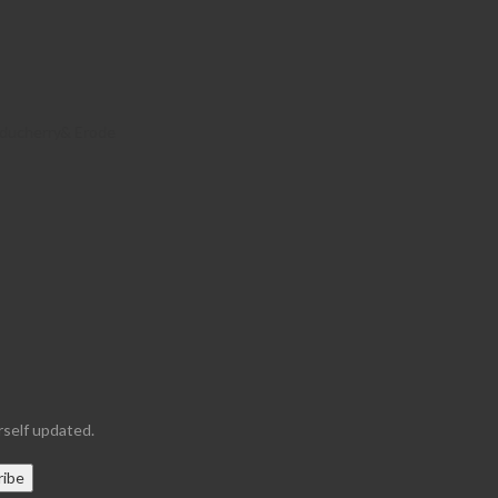
Puducherry& Erode
urself updated.