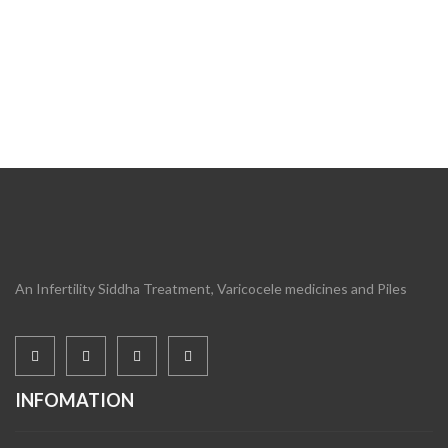
An Infertility Siddha Treatment, Varicocele medicines and Piles
INFOMATION