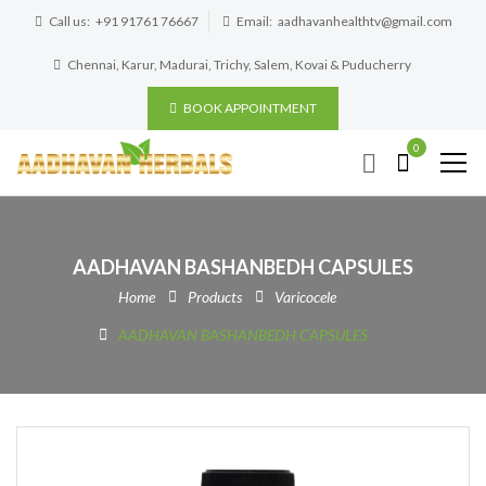
Call us:
+91 91761 76667
Email:
aadhavanhealthtv@gmail.com
Chennai, Karur, Madurai, Trichy, Salem, Kovai & Puducherry
BOOK APPOINTMENT
0
AADHAVAN BASHANBEDH CAPSULES
Home
Products
Varicocele
AADHAVAN BASHANBEDH CAPSULES