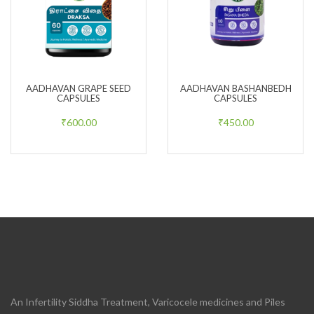
AADHAVAN GRAPE SEED
AADHAVAN BASHANBEDH
CAPSULES
CAPSULES
₹
600.00
₹
450.00
An Infertility Siddha Treatment, Varicocele medicines and Piles