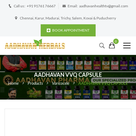
Call us:
+91 91761 76667
Email:
aadhavanhealthtv@gmail.com
Chennai, Karur, Madurai, Trichy, Salem, Kovai & Puducherry
BOOK APPOINTMENT
0
AADHAVAN VVQ CAPSULE
Home
Products
Varicocele
AADHAVAN VVQ CAPSULE