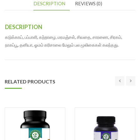
DESCRIPTION
REVIEWS (0)
DESCRIPTION
கடுக்காய், பப்பாளி, கற்றாழை, மரமஞ்சள், சிவதை, சாரணை, சிரகம்,
நாகப்பூ, தனியா, ஓமம் கரிசாலை மேலும் பல மூலிகைகள் கலந்தது.
RELATED PRODUCTS