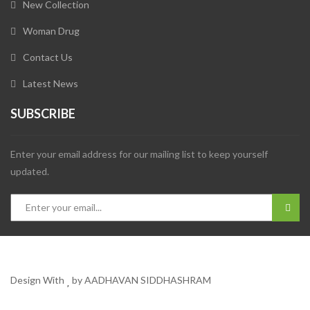
New Collection
Woman Drug
Contact Us
Latest News
SUBSCRIBE
Enter your email address for our mailing list to keep yourself
updated.
Design With
by AADHAVAN SIDDHASHRAM