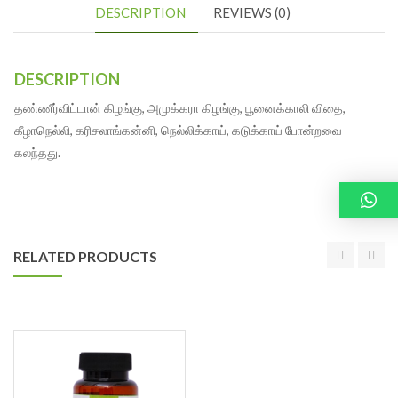
DESCRIPTION
REVIEWS (0)
DESCRIPTION
தண்ணீர்விட்டான் கிழங்கு, அமுக்கரா கிழங்கு, பூனைக்காலி விதை,
கீழாநெல்லி, கரிசலாங்கன்னி, நெல்லிக்காய், கடுக்காய் போன்றவை
கலந்தது.
RELATED PRODUCTS