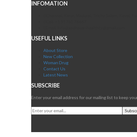
INFOMATION
Chennai, Karur, Madurai, Trichy Salem, Kovai, 
Call. +1 91761 76667
Email. info@aadhavanhealthtv@gmail.com
USEFUL LINKS
About Store
New Collection
Woman Drug
Contact Us
Latest News
SUBSCRIBE
Enter your email address for our mailing list to keep yo