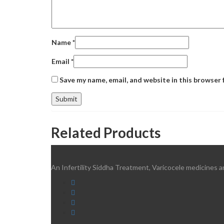
Name
*
Email
*
Save my name, email, and website in this browser 
Related Products
An Infertility Siddha Treatment, Varicocele medicines a