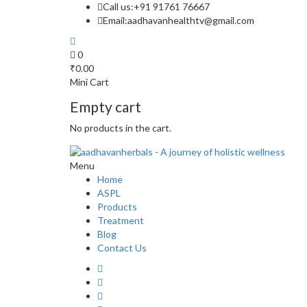
Call us:
+91 91761 76667
Email:
aadhavanhealthtv@gmail.com
0
₹
0.00
Mini Cart
Empty cart
No products in the cart.
Menu
Home
ASPL
Products
Treatment
Blog
Contact Us