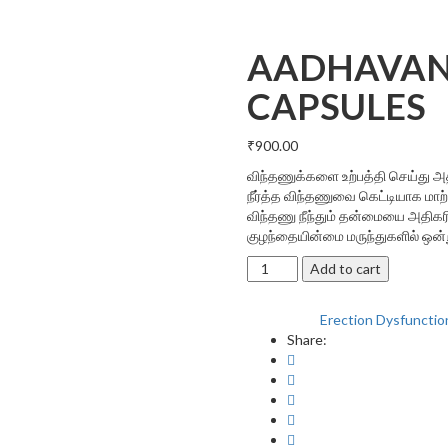
AADHAVAN
CAPSULES
₹
900.00
விந்தணுக்களை உற்பத்தி செய்து அதி
நீர்த்த விந்தணுவை கெட்டியாக மாற்ற
விந்தணு நீந்தும் தன்மையை அதிகரிக
குழந்தையின்மை மருந்துகளில் ஒன்ற
AADHAVAN
Add to cart
PUTRA
JEEVA
Erection Dysfunctio
Categories:
CAPSULES
Share:
quantity