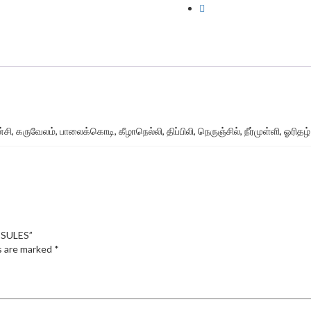
சி, கருவேலம், பாலைக்கொடி, கீழாநெல்லி, திப்பிலி, நெருஞ்சில், நீர்முள்ளி, ஓ
PSULES”
s are marked
*