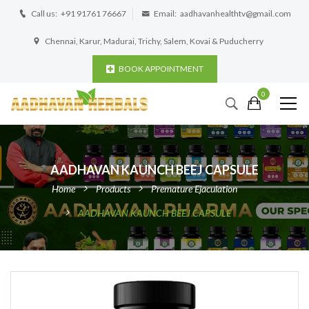
Call us:
+91 91761 76667
Email:
aadhavanhealthtv@gmail.com
Chennai, Karur, Madurai, Trichy, Salem, Kovai & Puducherry
BOOK APPOINTMENT
0
AADHAVAN KAUNCH BEEJ CAPSULE
Home
Products
Premature Ejaculation
AADHAVAN KAUNCH BEEJ CAPSULE