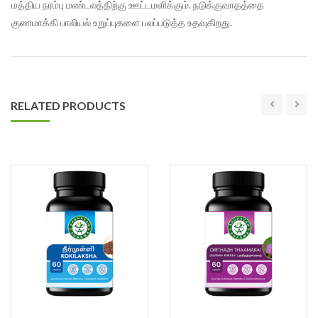
மத்திய நரம்பு மண்டலத்திற்கு ஊட்டமளிக்கும். நடுக்குவாதத்தை
குணமாக்கி பாலியல் உறுப்புகளை பலப்படுத்த உதவுகிறது.
RELATED PRODUCTS