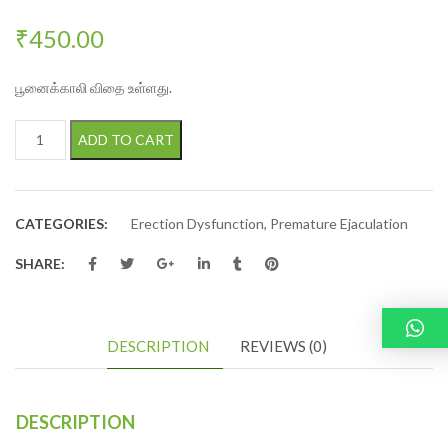
₹
450.00
பூனைக்காலி விதை உள்ளது.
AADHAVAN KAUNCH BEEJ CAPSULE quantity
ADD TO CART
CATEGORIES:
Erection Dysfunction
,
Premature Ejaculation
SHARE:
DESCRIPTION
REVIEWS (0)
DESCRIPTION