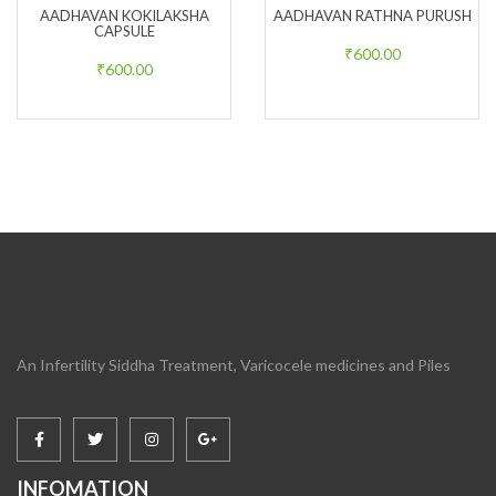
AADHAVAN KOKILAKSHA
AADHAVAN RATHNA PURUSH
CAPSULE
₹
600.00
₹
600.00
An Infertility Siddha Treatment, Varicocele medicines and Piles
INFOMATION