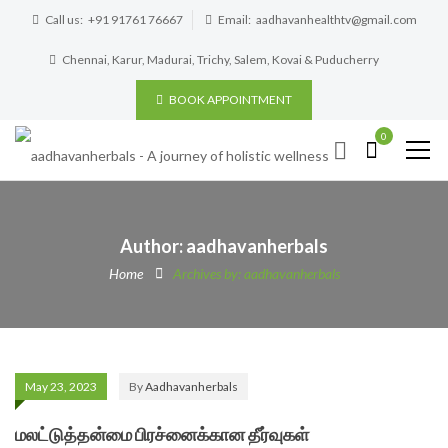
Call us:
+91 91761 76667
Email:
aadhavanhealthtv@gmail.com
Chennai, Karur, Madurai, Trichy, Salem, Kovai & Puducherry
BOOK APPOINTMENT
0
Author: aadhavanherbals
Home
Archives by: aadhavanherbals
May 23, 2023
By
Aadhavanherbals
மலட்டுத்தன்மை பிரச்னைக்கான தீர்வுகள்