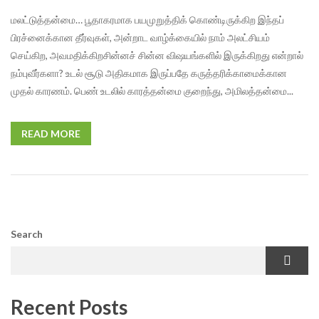
மலட்டுத்தன்மை… பூதாகரமாக பயமுறுத்திக் கொண்டிருக்கிற இந்தப்
பிரச்னைக்கான தீர்வுகள், அன்றாட வாழ்க்கையில் நாம் அலட்சியம்
செய்கிற, அவமதிக்கிறசின்னச் சின்ன விஷயங்களில் இருக்கிறது என்றால்
நம்புவீர்களா? உடல் சூடு அதிகமாக இருப்பதே கருத்தரிக்காமைக்கான
முதல் காரணம். பெண் உடலில் காரத்தன்மை குறைந்து, அமிலத்தன்மை...
READ MORE
Search
Recent Posts