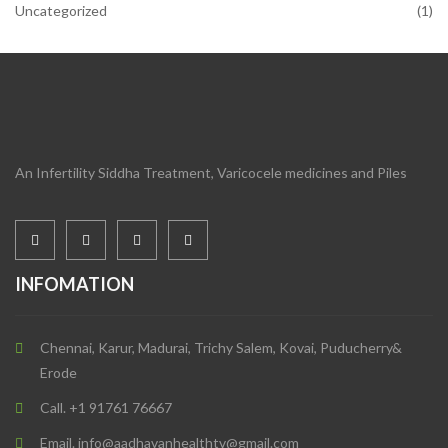
Uncategorized
(1)
An Infertility Siddha Treatment, Varicocele medicines and Piles
INFOMATION
Chennai, Karur, Madurai, Trichy Salem, Kovai, Puducherry&
Erode
Call. +1 91761 76667
Email. info@aadhavanhealthtv@gmail.com